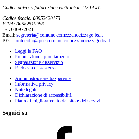
Codice univoco fatturazione elettronica: UF1AXC
Codice fiscale: 00852420173
P.IVA: 00582510988
Tel: 030972021
Email:
segreteria@comune.comezzanocizzago.bs.it
PEC:
protocollo@pec.comune.comezzanocizzago.bs.it
Leggi le FAQ
Prenotazione appuntamento
Segnalazione disservizio
Richiesta d'assistenza
Amministrazione trasparente
Informativa privacy
Note legali
Dichiarazione di accessibilità
Piano di miglioramento del sito e dei servizi
Seguici su