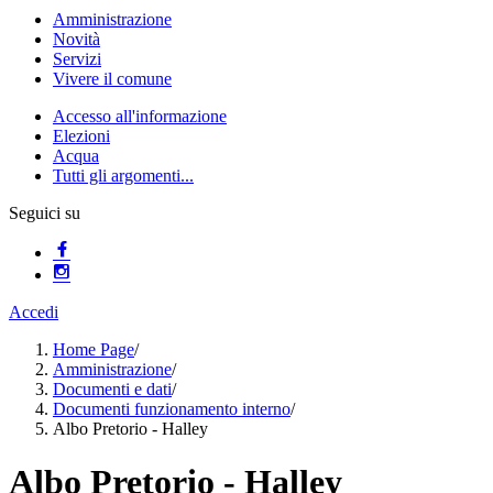
Amministrazione
Novità
Servizi
Vivere il comune
Accesso all'informazione
Elezioni
Acqua
Tutti gli argomenti...
Seguici su
Accedi
Home Page
/
Amministrazione
/
Documenti e dati
/
Documenti funzionamento interno
/
Albo Pretorio - Halley
Albo Pretorio - Halley