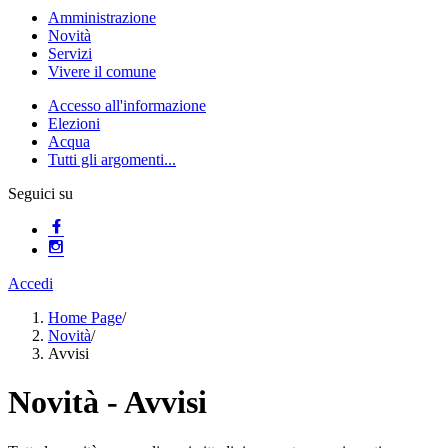
Amministrazione
Novità
Servizi
Vivere il comune
Accesso all'informazione
Elezioni
Acqua
Tutti gli argomenti...
Seguici su
Accedi
Home Page
/
Novità
/
Avvisi
Novità - Avvisi