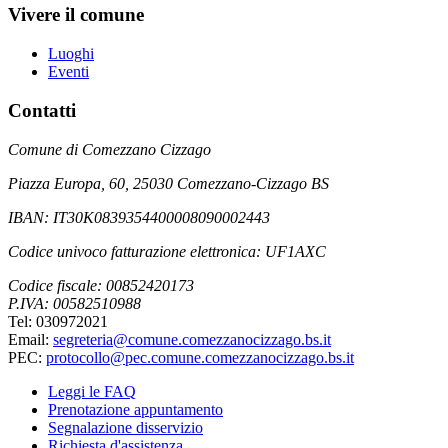
Vivere il comune
Luoghi
Eventi
Contatti
Comune di Comezzano Cizzago
Piazza Europa, 60, 25030 Comezzano-Cizzago BS
IBAN: IT30K0839354400008090002443
Codice univoco fatturazione elettronica: UF1AXC
Codice fiscale: 00852420173
P.IVA: 00582510988
Tel: 030972021
Email:
segreteria@comune.comezzanocizzago.bs.it
PEC:
protocollo@pec.comune.comezzanocizzago.bs.it
Leggi le FAQ
Prenotazione appuntamento
Segnalazione disservizio
Richiesta d'assistenza