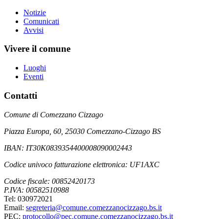
Notizie
Comunicati
Avvisi
Vivere il comune
Luoghi
Eventi
Contatti
Comune di Comezzano Cizzago
Piazza Europa, 60, 25030 Comezzano-Cizzago BS
IBAN: IT30K0839354400008090002443
Codice univoco fatturazione elettronica: UF1AXC
Codice fiscale: 00852420173
P.IVA: 00582510988
Tel: 030972021
Email:
segreteria@comune.comezzanocizzago.bs.it
PEC:
protocollo@pec.comune.comezzanocizzago.bs.it